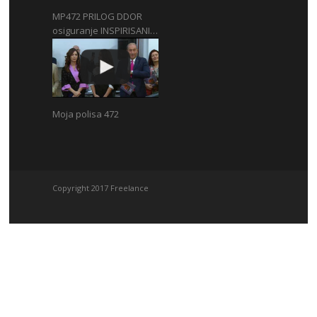
MP472 PRILOG DDOR
osiguranje INSPIRISANI…
Moja polisa 472
Copyright 2017 Freelance