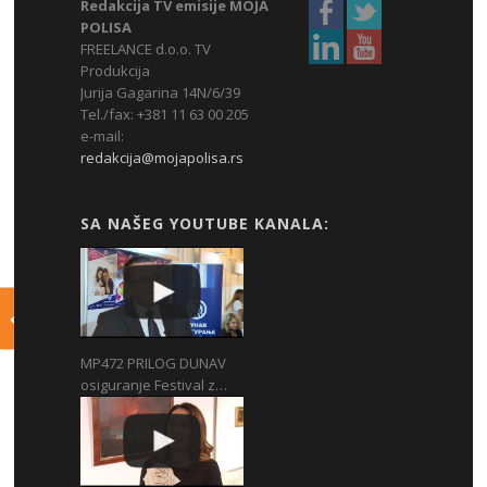
Redakcija TV emisije MOJA
POLISA
FREELANCE d.o.o. TV
Produkcija
Jurija Gagarina 14N/6/39
Tel./fax: +381 11 63 00 205
e-mail:
redakcija@mojapolisa.rs
SA NAŠEG YOUTUBE KANALA:
MP472 PRILOG DUNAV
osiguranje Festival z…