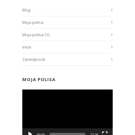
Blog
Moja polisa
Moja polisa CG
Vesti
Zanimljivosti
MOJA POLISA
Прегледач
видео
записа
00:00
27:26