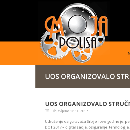
UOS ORGANIZOVALO STR
UOS ORGANIZOVALO STRUČN
Objavljeno 16.10.2017
Udruženje osiguravača Srbije i ove godine je, pe
DOT 2017 – digitalizacija, osiguranje, tehnologij