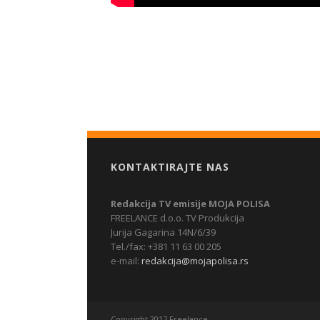
KONTAKTIRAJTE NAS
Redakcija TV emisije MOJA POLISA
FREELANCE d.o.o. TV Produkcija
Jurija Gagarina 14N/6/39
Tel./fax: +381 11 63 00 205
e-mail:
redakcija@mojapolisa.rs
Copyright 2017 Freelance