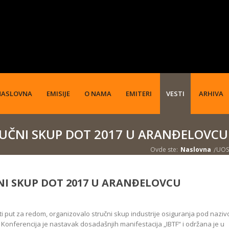
NASLOVNA
EMISIJE
O NAMA
EMITERI
VESTI
ARHIVA
UČNI SKUP DOT 2017 U ARANĐELOVCU
Ovde ste:
Naslovna
UOS 
I SKUP DOT 2017 U ARANĐELOVCU
ti put za redom, organizovalo stručni skup industrije osiguranja pod naziv
a. Konferencija je nastavak dosadašnjih manifestacija „IBTF“ i održana je u