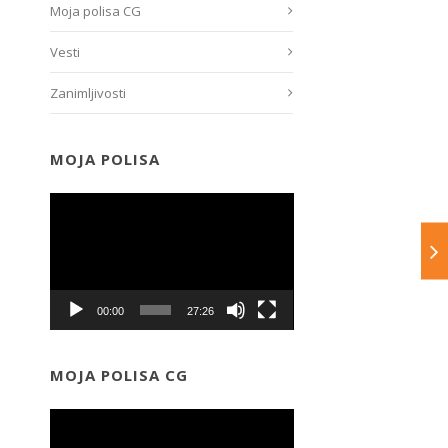
Moja polisa CG
Vesti
Zanimljivosti
MOJA POLISA
Прегледач
видео
записа
00:00
27:26
MOJA POLISA CG
Прегледач
видео
записа