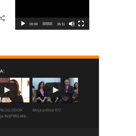
00:00
36:11
A:
RILOG DDOR
Moja polisa 472
je INSPIRISANI…