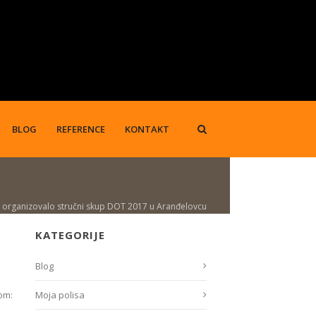
BLOG
REFERENCE
KONTAKT
organizovalo stručni skup DOT 2017 u Aranđelovcu
KATEGORIJE
Blog
om:
Moja polisa