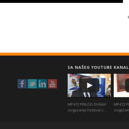
SA NAŠEG YOUTUBE KANAL
MP472 PRILOG DUNAV
MP472 P
osiguranje Festival z…
osiguran