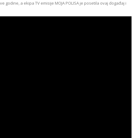
ove godine, a ekipa TV emisije MOJA POLISA je posetila ovaj događaj i