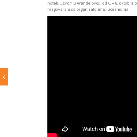
hotelu „Izvor“ u Aranđelovcu, od 6. – 8. oktobra 
razgovarala sa organizatorima i učesnicima.